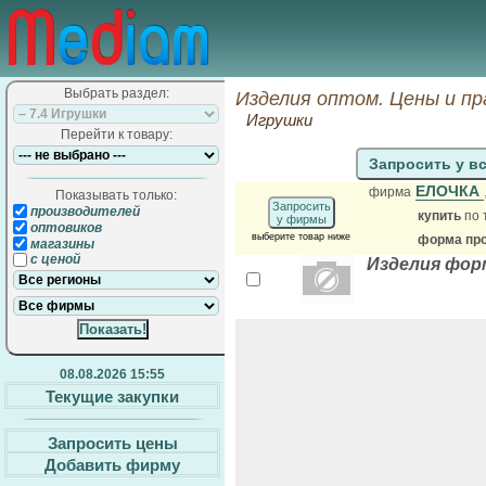
Выбрать раздел:
Изделия оптом. Цены и п
Игрушки
Перейти к товару:
Запросить у в
ЕЛОЧКА
фирма
Показывать только:
Запросить
производителей
купить
по 
у фирмы
оптовиков
выберите товар ниже
форма про
магазины
с ценой
Изделия форм
08.08.2026 15:55
Текущие закупки
Запросить цены
Добавить фирму