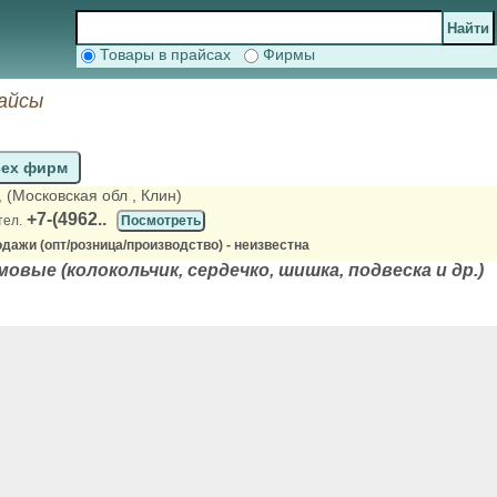
Товары в прайсах
Фирмы
райсы
сех фирм
, (Московская обл
, Клин)
+7-(4962..
тел.
Посмотреть
дажи (опт/розница/производство) - неизвестна
овые (колокольчик, сердечко, шишка, подвеска и др.)