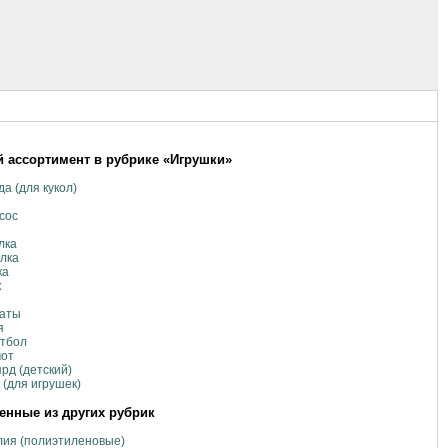
 ассортимент в рубрике «Игрушки»
а (для кукол)
сос
лка
лка
ка
к
аты
я
етбол
мот
рд (детский)
 (для игрушек)
нные из других рубрик
ия (полиэтиленовые)