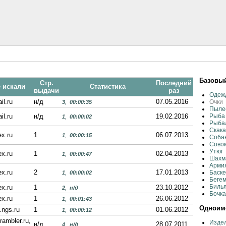
Базовый
Стр.
Последний
е искали
Статистика
выдачи
раз
Одежд
il.ru
н/д
07.05.2016
Очки
3
,
00:00:35
Пыле
il.ru
н/д
19.02.2016
Рыба
1
,
00:00:02
Рыба
Скака
x.ru
1
06.07.2013
1
,
00:00:15
Соба
Сово
Утюг
x.ru
1
02.04.2013
1
,
00:00:47
Шахм
Арми
x.ru
2
17.01.2013
Баск
1
,
00:00:02
Беге
Билья
x.ru
1
23.10.2012
2
,
н/д
Бочка
x.ru
1
26.06.2012
1
,
00:01:43
Одноиме
.ngs.ru
1
01.06.2012
1
,
00:00:12
rambler.ru,
Издел
н/д
28.07.2011
4
,
н/д