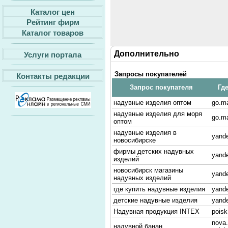
Каталог цен
Рейтинг фирм
Каталог товаров
Дополнительно
Услуги портала
Запросы покупателей
Контакты редакции
Запрос покупателя
Гд
надувные изделия оптом
go.ma
надувные изделия для моря
go.ma
оптом
надувные изделия в
yande
новосибирске
фирмы детских надувных
yande
изделий
новосибирск магазины
yande
надувных изделий
где купить надувные изделия
yande
детские надувные изделия
yande
Надувная продукция INTEX
poisk
nova.
надувной банан