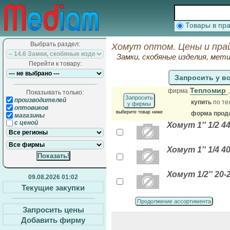
Товары в п
Выбрать раздел:
Хомут оптом. Цены и пра
Замки, скобяные изделия, мет
Перейти к товару:
Запросить у в
Тепломир
фирма
Показывать только:
Запросить
производителей
купить
по те
у фирмы
оптовиков
выберите товар ниже
форма прода
магазины
с ценой
Хомут 1'' 1/2 
Хомут 1'' 1/4 
Хомут 1/2'' 20
09.08.2026 01:02
Текущие закупки
Продолжение ассортимента
Запросить цены
Добавить фирму