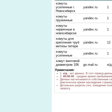
хомуты
усиленные г.
yandex.ru
1
Новосибирск
хомуты
yandex.ru
1
пружинные
хомуты
червячные в
yandex.ru
1
новосибирске
хомуты для
крепления труб
yandex.ru
12
метизы питере
хомуты
yandex.ru
1
усиленные
хомут винтовой
диаметром 106
go.mail.ru
н/д
мм
Примечания:
1.
н/д
- нет данных. В этот период данн
хомут для труб
2.
00:00:00
- среднее время пребывания 
оцинкованный
yandex.ru
1
Данные насчитываются собственным се
диам.110 мм
фактическое время нахождения страниц
цена
Детальные разрезы (гео, поведение пол
запросу.
хомут
yandex.ru
1
усиленный
Спринклерный
хомут без гайки
yandex.ru
1
новосибирск