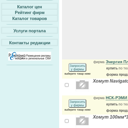
Каталог цен
Рейтинг фирм
Каталог товаров
Услуги портала
Контакты редакции
Энергия 
фирма
Запросить
купить
по те
у фирмы
выберите товар ниже
форма прода
Хомут Navigato
НСК-РЭМ
фирма
Запросить
купить
по те
у фирмы
выберите товар ниже
форма прода
Хомут 100мм*3