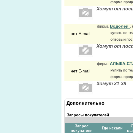
форма прода
Хомут от пос
Водолей
,
фирма
купить
по те
нет E-mail
оптовый по
Хомут от пост
АЛЬФА-С
фирма
купить
по те
нет E-mail
форма прода
Хомут 31-38
Дополнительно
Запросы покупателей
Запрос
С
Где искали
покупателя
вы