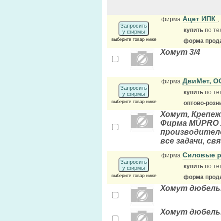
Ацет ИПК
фирма
Запросить
купить
по те
у фирмы
выберите товар ниже
форма прода
Хомут 3/4
ДвиМет, 
фирма
Запросить
купить
по те
у фирмы
выберите товар ниже
оптово-розн
Хомут, Крепе
Фирма MÜPRO 
производител
все задачи, с
Силовые 
фирма
Запросить
купить
по те
у фирмы
выберите товар ниже
форма прода
Хомут дюбельн
Хомут дюбельн