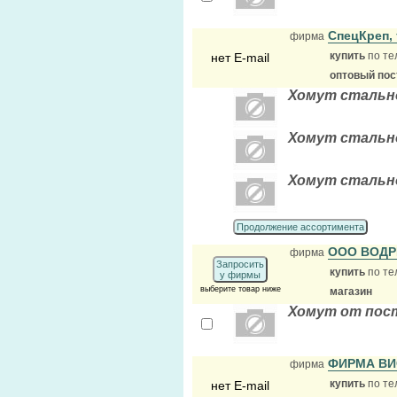
СпецКреп,
фирма
купить
по те
нет E-mail
оптовый по
Хомут стально
Хомут стально
Хомут стально
Продолжение ассортимента
ООО ВОД
фирма
Запросить
купить
по те
у фирмы
выберите товар ниже
магазин
Хомут от пост
ФИРМА ВИ
фирма
купить
по те
нет E-mail