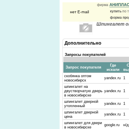
АНИПЛА
фирма
купить
по т
нет E-mail
форма прод
Шпингалет о
Дополнительно
Запросы покупателей
Где
С
Запрос покупателя
искали
вы
скобянка оптом
yandex.ru
1
новосибирск
шпингалет на
двустворчатую дверь
yandex.ru
1
в новосибирске
шпингалет дверной
yandex.ru
1
утопленный
шпингалет дверной
yandex.ru
1
цена
шпингалет для двери
google.ru
н/д
в новосибирске