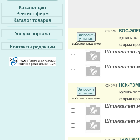
Каталог цен
Рейтинг фирм
Каталог товаров
ВОС-ЭЛЕ
фирма
Услуги портала
Запросить
купить
по т
у фирмы
выберите товар ниже
форма прод
Контакты редакции
Шпингалет ср
Шпингалет м
НСК-РЭ
фирма
Запросить
купить
по т
у фирмы
выберите товар ниже
форма прод
Шпингалет м
Шпингалет м
ТРУД М
фирма