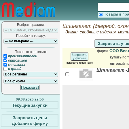
Товары в п
Выбрать раздел:
Шпингалет (дверной, окон
Замки, скобяные изделия, мет
Перейти к товару:
Запросить у в
ООО Бес
фирма
Показывать только:
Запросить
производителей
купить
по т
у фирмы
оптовиков
выберите товар ниже
оптовый п
магазины
с ценой
Шпингалет -
09.08.2026 22:56
Текущие закупки
Запросить цены
Добавить фирму