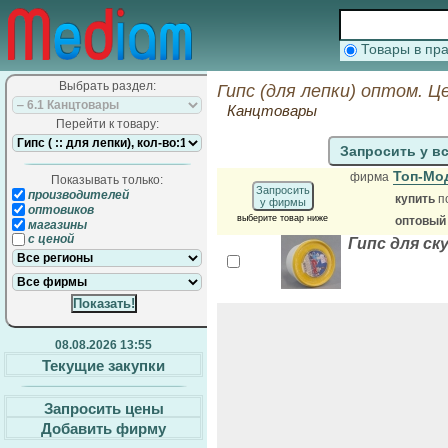
Товары в п
Выбрать раздел:
Гипс (для лепки) оптом. Ц
Канцтовары
Перейти к товару:
Запросить у в
Топ-Мо
фирма
Показывать только:
Запросить
производителей
купить
п
у фирмы
оптовиков
выберите товар ниже
оптовый
магазины
с ценой
Гипс для ск
08.08.2026 13:55
Текущие закупки
Запросить цены
Добавить фирму