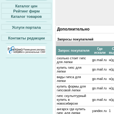
Каталог цен
Рейтинг фирм
Каталог товаров
Услуги портала
Дополнительно
Контакты редакции
Запросы покупателей
Где
С
Запрос покупателя
искали
вы
сколько стоит гипс
go.mail.ru
н/д
для лепки
купить гипс для
go.mail.ru
н/д
лепки
виды гипса для
go.mail.ru
н/д
лепки
купить формы для
go.mail.ru
н/д
гипсовой лепки
гипс скульптурный
купить в
go.mail.ru
н/д
новосибирске
ангарск где купить
yandex.ru
1
гипс для лепки