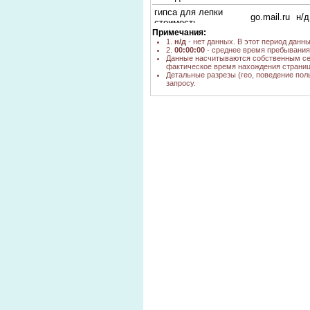
гипса для лепки
go.mail.ru
н/д
стоимость
Примечания:
где в оренбурге
1.
н/д
- нет данных. В этот период данн
купить гипс для
yandex.ru
1
2.
00:00:00
- среднее время пребывания 
лепки
Данные насчитываются собственным се
фактическое время нахождения страниц
где купить гипс
Детальные разрезы (гео, поведение пол
скульптурный в
запросу.
go.mail.ru
н/д
новосибирске
купить гипс
скульптурный
go.mail.ru
н/д
новосибирск
скульптурный гипс в
go.mail.ru
н/д
новосибирске