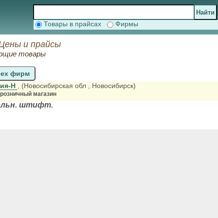
Товары в прайсах
Фирмы
 Цены и прайсы
ующие товары
сех фирм
ия-Н
, (Новосибирская обл
, Новосибирск)
-розничный магазин
ельн. штифт.