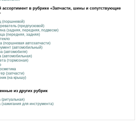
 ассортимент в рубрике «Запчасти, шины и сопутствующие
»
ц (поршневой)
реватель (предпусковой)
на (задняя, передняя, подвески)
ца (передняя, задняя)
текло
а (поршневая автозапчасти)
умент (автомобильный)
а (автомобиля)
 (автомобильная)
та (тормозная)
р
осметика
ер (запчасти)
ник (на крышу)
нные из других рубрик
 (ритуальная)
 (зажигания для инструмента)