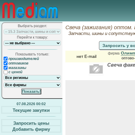
Выбрать раздел:
Свеча (зажигания) оптом.
Запчасти, шины и сопутств
Перейти к товару:
Запросить у в
Олимп
фирма
Показывать только:
нет E-mail
оптово
производителей
оптовиков
Свеча фак
магазины
с ценой
07.08.2026 00:02
Текущие закупки
Запросить цены
Добавить фирму