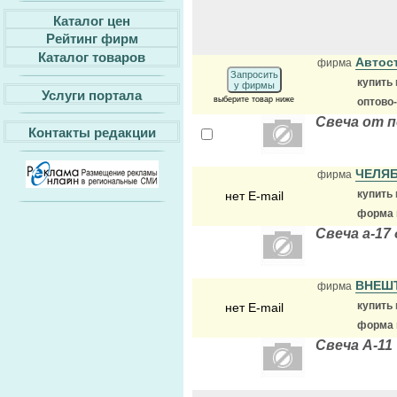
Каталог цен
Рейтинг фирм
Каталог товаров
Автос
фирма
Запросить
купить
у фирмы
Услуги портала
выберите товар ниже
оптово
Свеча от 
Контакты редакции
ЧЕЛЯ
фирма
купить
нет E-mail
форма 
Свеча а-17
ВНЕШ
фирма
купить
нет E-mail
форма 
Свеча А-11