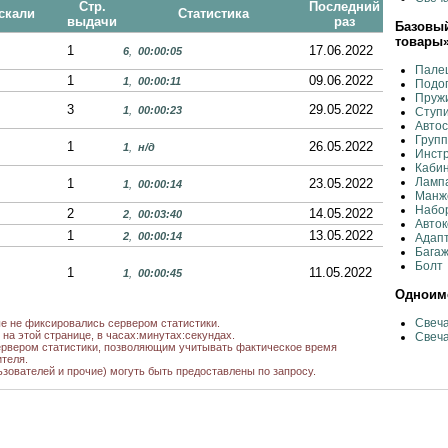
Стр.
Последний
скали
Статистика
выдачи
раз
Базовый
товары
1
17.06.2022
6
,
00:00:05
Пале
1
09.06.2022
1
,
00:00:11
Подог
Пружи
3
29.05.2022
1
,
00:00:23
Ступи
Автос
Групп
1
26.05.2022
1
,
н/д
Инстр
Кабин
Лампа
1
23.05.2022
1
,
00:00:14
Манже
Набо
2
14.05.2022
2
,
00:03:40
Авток
1
13.05.2022
2
,
00:00:14
Адапт
Багаж
Болт
1
11.05.2022
1
,
00:00:45
Одноиме
1
05.05.2022
1
,
00:00:08
Свеча
ые не фиксировались сервером статистики.
на этой странице, в часах:минутах:секундах.
Свеча
1
04.05.2022
рвером статистики, позволяющим учитывать фактическое время
5
,
00:01:03
теля.
ьзователей и прочие) могуть быть предоставлены по запросу.
н/д
14.04.2022
8
,
00:01:09
ru
1
12.04.2022
1
,
00:00:22