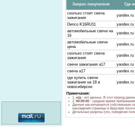
Запрос покупателя
Где и
сколько стоит свеча
yandex.ru
зажигания
Denco K16RU11
yandex.ru
автомобильные свечи на
yandex.ru
16
автомобильные свечи
yandex.ru
цена
сколько стоят свеча
yandex.ru
зажигания
свечи зажигания а17
yandex.ru
свеча а17
yandex.ru
где купить свечи
зажигания на 18 в
yandex.ru
новосибирски
где купить в
Примечания:
yandex.ru
новосибирске denso
1.
н/д
- нет данных. В этот период данн
2.
00:00:00
- среднее время пребывания 
fk16hr11
yandex.ru
Данные насчитываются собственным се
нахождения страницы в браузере посети
где купить свечи
yandex.ru,
Детальные разрезы (гео, поведение пол
зажигания
poisk.ngs.
свечи а-17 новосибирск
yandex.ru
купить
категория: 16+
свеча зажигания denso