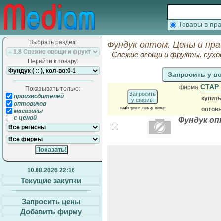
Товары в п
Выбрать раздел:
Фундук оптом. Цены и пр
Свежие овощи и фрукты. сухо
Перейти к товару:
Запросить у в
СТАР
фирма
Показывать только:
Запросить
производителей
купит
у фирмы
оптовиков
выберите товар ниже
оптов
магазины
с ценой
Фундук оп
10.08.2026 22:16
Текущие закупки
Запросить цены
Добавить фирму