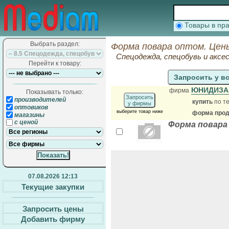
Товары в п
Выбрать раздел:
Форма повара оптом. Цен
Спецодежда, спецобувь и аксе
Перейти к товару:
Запросить у в
ЮНИДИЗА
фирма
Показывать только:
Запросить
производителей
купить
по те
у фирмы
оптовиков
выберите товар ниже
форма прода
магазины
с ценой
Форма повара
07.08.2026 12:13
Текущие закупки
Запросить цены
Добавить фирму