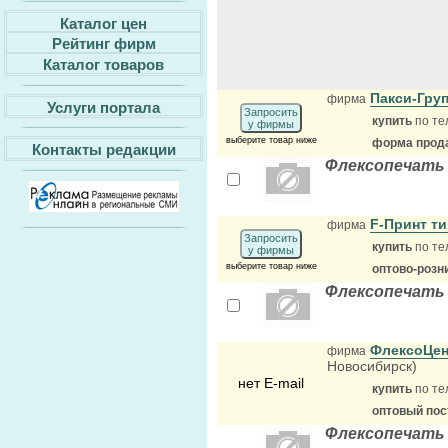
Каталог цен
Рейтинг фирм
Каталог товаров
Пакси-Гру
фирма
Услуги портала
Запросить
купить
по те
у фирмы
выберите товар ниже
форма прода
Контакты редакции
Флексопечать
F-Принт т
фирма
Запросить
купить
по те
у фирмы
выберите товар ниже
оптово-розн
Флексопечать 
ФлексоЦен
фирма
Новосибирск)
нет E-mail
купить
по те
оптовый по
Флексопечать 