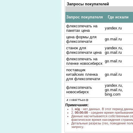
Запросы покупателей
Запрос покупателя
Где искали
флексопечать на
yandex.ru
пакетах цена
цена формы для
go.mail.ru
флексопечати
станок для
yandex.ru,
флексопечати цена
go.mail.ru
флексопечать на
go.mail.ru
пленке новосибирск
поставщик
китайских пленка
go.mail.ru
для флексопечати
yandex.ru,
флексопечать
go.mail.ru,
новосибирск
bing.com
4 ЦВЕТНАЯ
Примечания:
флексопечать
go.mail.ru
1.
н/д
- нет данных. В этот период данн
купить
2.
00:00:00
- среднее время пребывания 
рулонная
Данные насчитываются собственным се
фактическое время нахождения страниц
флексопечать
bing.com
Детальные разрезы (гео, поведение пол
новосибирск
запросу.
станок
yandex.ru,