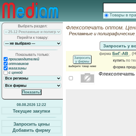
Товары в п
Выбрать раздел:
Флексопечать оптом. Цен
Рекламные и полиграфические 
Перейти к товару:
Запросить у в
БиГ-АВ
, (
фирма
Показывать только:
Запросить
производителей
купить
по те
у фирмы
оптовиков
выберите товар ниже
форма прода
магазины
с ценой
Флексопечать
08.08.2026 12:22
Текущие закупки
Запросить цены
Добавить фирму