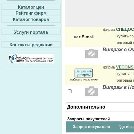
Каталог цен
Рейтинг фирм
Каталог товаров
СПЕЦО
фирма
Услуги портала
купить
по
нет E-mail
оптовый 
Контакты редакции
Витраж в О
VECON
фирма
Запросить
купить
по
у фирмы
выберите товар ниже
оптовый 
Витраж в Н
Дополнительно
Запросы покупателей
Запрос покупателя
Где иск