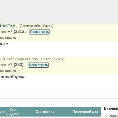
СНАСТКА
, (Омская обл
, Омск)
+7-(3812..
 тел.
Посмотреть
поставщик
мске
S
, (Новосибирская обл
, Новосибирск)
+7-(383)..
 тел.
Посмотреть
поставщик
овосибирске
Базовый
Стр.
али
Статистика
Последний раз
выдачи
Карт