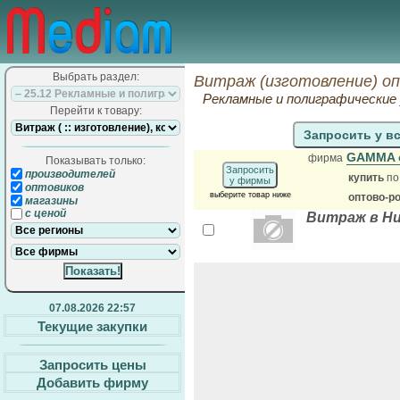
Выбрать раздел:
Витраж (изготовление) о
Рекламные и полиграфические 
Перейти к товару:
Запросить у в
GAMMA 
фирма
Показывать только:
Запросить
производителей
купить
по
у фирмы
оптовиков
выберите товар ниже
оптово-р
магазины
с ценой
Витраж в Н
07.08.2026 22:57
Текущие закупки
Запросить цены
Добавить фирму