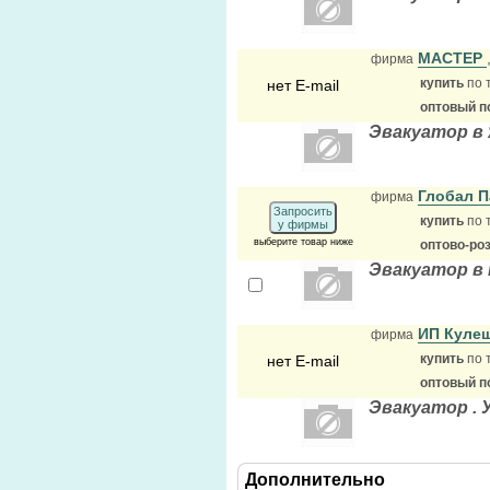
МАСТЕР
фирма
купить
по 
нет E-mail
оптовый п
Эвакуатор в
Глобал 
фирма
Запросить
купить
по 
у фирмы
выберите товар ниже
оптово-ро
Эвакуатор в
ИП Куле
фирма
купить
по 
нет E-mail
оптовый п
Эвакуатор . 
Дополнительно