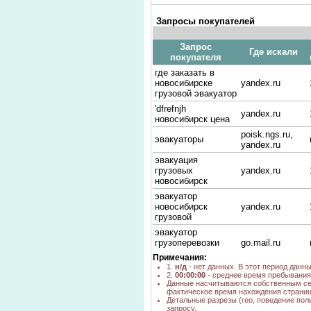
Запросы покупателей
Запрос
Где искали
покупателя
где заказать в
новосибирске
yandex.ru
грузовой эвакуатор
'dfrefnjh
yandex.ru
новосибирск цена
poisk.ngs.ru,
эвакуаторы
yandex.ru
эвакуация
грузовых
yandex.ru
новосибирск
эвакуатор
новосибирск
yandex.ru
грузовой
эвакуатор
грузоперевозки
go.mail.ru
спецтехники
Примечания:
1.
н/д
- нет данных. В этот период данн
эвакуаторы
go.mail.ru
2.
00:00:00
- среднее время пребывания 
новосибирск
Данные насчитываются собственным се
фактическое время нахождения страниц
цены на услуги
yandex.ru
Детальные разрезы (гео, поведение пол
эвакуатора
запросу.