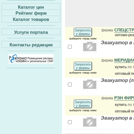
Каталог цен
Рейтинг фирм
Каталог товаров
СПЕЦСТ
фирма
Запросить
Услуги портала
у фирмы
оптово-ро
выберите товар ниже
Эвакуатор в
Контакты редакции
МЕРИДИА
фирма
Запросить
купить
по 
у фирмы
выберите товар ниже
оптовый п
Эвакуатор (л
РЭН ФИ
фирма
Запросить
купить
по 
у фирмы
выберите товар ниже
оптовый п
Эвакуатор в