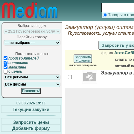
Товары в п
Выбрать раздел:
Эвакуатор (услуги) оптом
Грузоперевозки. услуги спецте
Перейти к товару:
Запросить у в
АвтоСиб
фирма
Показывать только:
Запросить
производителей
купить
по 
у фирмы
оптовиков
выберите товар ниже
оптовый п
магазины
с ценой
Эвакуатор в
09.08.2026 19:33
Текущие закупки
Запросить цены
Добавить фирму