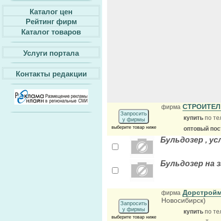
Каталог цен
Рейтинг фирм
Каталог товаров
Услуги портала
Контакты редакции
СТРОИТЕЛ
фирма
Запросить
купить
по те
у фирмы
выберите товар ниже
оптовый по
Бульдозер , ус
Бульдозер на з
Дорстройм
фирма
Новосибирск)
Запросить
у фирмы
купить
по те
выберите товар ниже