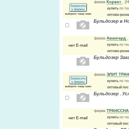
Корвет
, (
фирма
Запросить
купить
по те
у фирмы
выберите товар ниже
оптово-розн
Бульдозер в Н
Авангард
фирма
купить
по те
нет E-mail
оптово-розн
Бульдозер Зак
ЭЛИТ ТРА
фирма
Запросить
купить
по те
у фирмы
выберите товар ниже
оптовый по
Бульдозер . Ус
ТРАНССН
фирма
купить
по те
нет E-mail
оптовый по