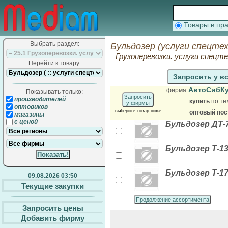
Товары в п
Выбрать раздел:
Бульдозер (услуги спецте
Грузоперевозки. услуги спецте
Перейти к товару:
Запросить у в
АвтоСибК
фирма
Показывать только:
Запросить
производителей
купить
по те
у фирмы
оптовиков
выберите товар ниже
оптовый по
магазины
с ценой
Бульдозер ДТ-
Бульдозер Т-1
Бульдозер Т-1
09.08.2026 03:50
Текущие закупки
Продолжение ассортимента
Запросить цены
Добавить фирму