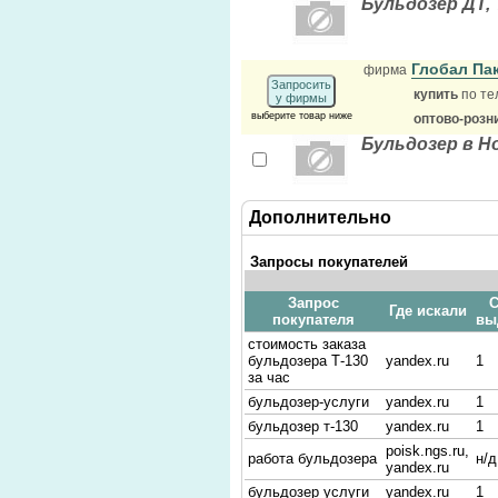
Бульдозер ДТ, Т
Глобал Па
фирма
Запросить
купить
по те
у фирмы
выберите товар ниже
оптово-розн
Бульдозер в Н
Дополнительно
Запросы покупателей
Запрос
С
Где искали
покупателя
вы
стоимость заказа
бульдозера Т-130
yandex.ru
1
за час
бульдозер-услуги
yandex.ru
1
бульдозер т-130
yandex.ru
1
poisk.ngs.ru,
работа бульдозера
н/д
yandex.ru
бульдозер услуги
yandex.ru
1