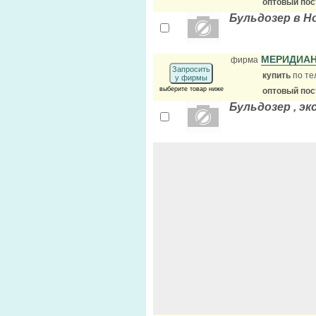
оптовый по
Бульдозер в Н
МЕРИДИАН
фирма
Запросить
купить
по те
у фирмы
выберите товар ниже
оптовый по
Бульдозер , э