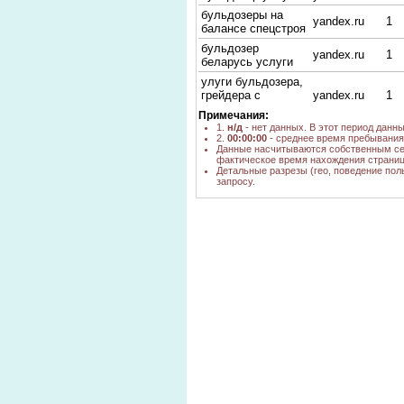
бульдозеры на
yandex.ru
1
балансе спецстроя
бульдозер
yandex.ru
1
беларусь услуги
улуги бульдозера,
грейдера с
yandex.ru
1
клыками
Примечания:
цена новый
1.
н/д
- нет данных. В этот период данн
2.
00:00:00
- среднее время пребывания 
бульдозер Т-170
yandex.ru
1
Данные насчитываются собственным се
МБ
фактическое время нахождения страниц
Детальные разрезы (гео, поведение пол
бульдозер заказ
yandex.ru
1
запросу.
заказ бульдозера
yandex.ru
1
Услуги бульдозера
yandex.ru
1
Т130
бульдозер т-130
yandex.ru
1
органы управления
разрешение на
работу
yandex.ru
4
бульдозером
бульдозер Т-170
yandex.ru
1
изготовитель кто
СОВМЕСТНАЯ
РАБОТА
yandex.ru
4
БУЛЬДОЗЕРА С
ЭКСКАВАТОРОМ