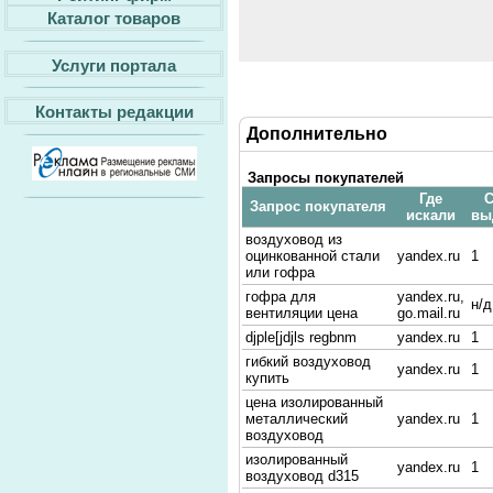
Каталог товаров
Услуги портала
Контакты редакции
Дополнительно
Запросы покупателей
Где
С
Запрос покупателя
искали
вы
воздуховод из
оцинкованной стали
yandex.ru
1
или гофра
гофра для
yandex.ru,
н/д
вентиляции цена
go.mail.ru
djple[jdjls regbnm
yandex.ru
1
гибкий воздуховод
yandex.ru
1
купить
цена изолированный
металлический
yandex.ru
1
воздуховод
изолированный
yandex.ru
1
воздуховод d315