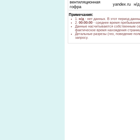
вентиляционная
yandex.ru
н/д
гофра
Примечания:
1.
н/д
- нет данных. В этот период данн
2.
00:00:00
- среднее время пребывания 
Данные насчитываются собственным се
фактическое время нахождения страниц
Детальные разрезы (гео, поведение пол
запросу.