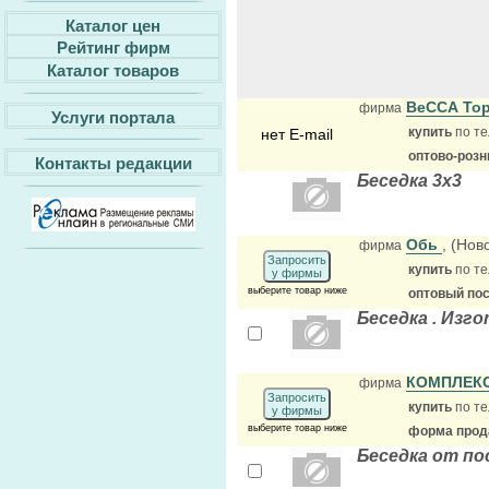
Каталог цен
Рейтинг фирм
Каталог товаров
ВеССА То
фирма
Услуги портала
купить
по те
нет E-mail
оптово-розн
Контакты редакции
Беседка 3х3
Обь
, (Нов
фирма
Запросить
купить
по те
у фирмы
выберите товар ниже
оптовый по
Беседка . Изг
КОМПЛЕК
фирма
Запросить
купить
по те
у фирмы
выберите товар ниже
форма прода
Беседка от по