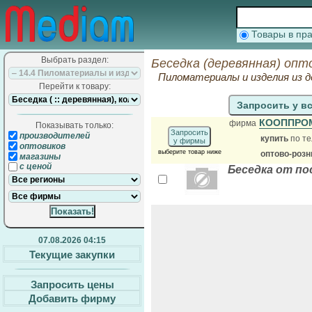
Товары в п
Выбрать раздел:
Беседка (деревянная) опт
Пиломатериалы и изделия из де
Перейти к товару:
Запросить у в
КООППР
фирма
Показывать только:
Запросить
производителей
купить
по те
у фирмы
оптовиков
выберите товар ниже
оптово-розн
магазины
с ценой
Беседка от п
07.08.2026 04:15
Текущие закупки
Запросить цены
Добавить фирму