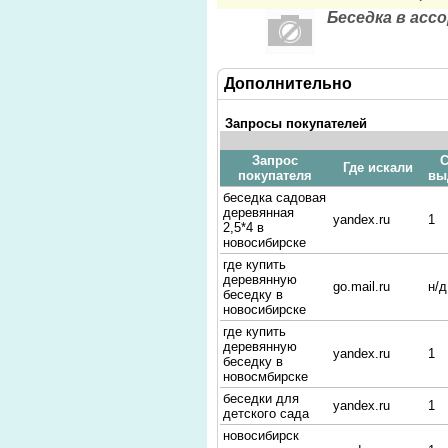
Беседка в асс
Дополнительно
Запросы покупателей
Запрос
С
Где искали
покупателя
вы
беседка садовая
деревянная
yandex.ru
1
2,5*4 в
новосибирске
где купить
деревянную
go.mail.ru
н/д
беседку в
новосибирске
где купить
деревянную
yandex.ru
1
беседку в
новосмбирске
беседки для
yandex.ru
1
детского сада
новосибирск