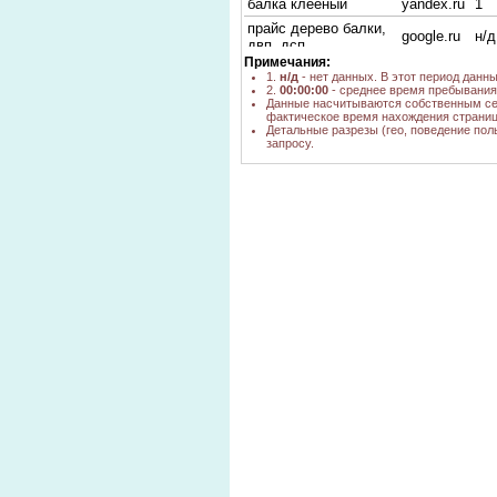
балка клееный
yandex.ru
1
прайс дерево балки,
google.ru
н/д
двп, дсп
Примечания:
деревянная балка
yandex.ru
1
1.
н/д
- нет данных. В этот период данн
2.
00:00:00
- среднее время пребывания 
балки декоративные
google.ru
н/д
Данные насчитываются собственным се
новосибирск
фактическое время нахождения страниц
Детальные разрезы (гео, поведение пол
декоративная балка
yandex.ru
1
запросу.
балка опалубка в
yandex.ru
2
Новосибирске