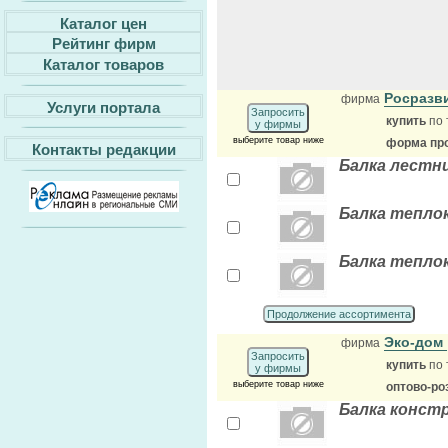
Каталог цен
Рейтинг фирм
Каталог товаров
Росразв
фирма
Услуги портала
Запросить
купить
по 
у фирмы
выберите товар ниже
форма про
Контакты редакции
Балка лестни
Балка тепло
Балка тепло
Продолжение ассортимента
Эко-дом
фирма
Запросить
купить
по 
у фирмы
выберите товар ниже
оптово-ро
Балка конст