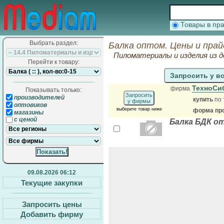
Товары в п
Выбрать раздел:
Балка оптом. Цены и пра
Пиломатериалы и изделия из де
Перейти к товару:
Запросить у в
ТехноСи
фирма
Показывать только:
Запросить
производителей
купить
по 
у фирмы
оптовиков
выберите товар ниже
форма про
магазины
с ценой
Балка БДК от 
09.08.2026 06:12
Текущие закупки
Запросить цены
Добавить фирму