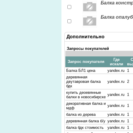
Балка конст
Балка опалуб
Дополнительно
Запросы покупателей
Где
С
Запрос покупателя
искали
вы
Балка БЛ1 цена
yandex.ru
1
деревянная
двутавровая балка
yandex.ru
2
бдк
купить деоевянные
yandex.ru
1
балки в новосибирске
декоративная балка и
yandex.ru
1
мдф
балка из дерева
yandex.ru
1
деревянная балка б/у
yandex.ru
1
балка бдк стоимость
yandex.ru
1