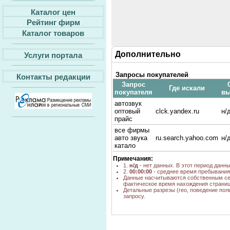
Каталог цен
Рейтинг фирм
Каталог товаров
Дополнительно
Услуги портала
Запросы покупателей
Контакты редакции
Запрос
Где искали
покупателя
вы
автозвук
оптовый
clck.yandex.ru
н/
прайс
все фирмы
авто звука
ru.search.yahoo.com
н/
катало
Примечания:
1.
н/д
- нет данных. В этот период данн
2.
00:00:00
- среднее время пребывания 
Данные насчитываются собственным се
фактическое время нахождения страниц
Детальные разрезы (гео, поведение пол
запросу.