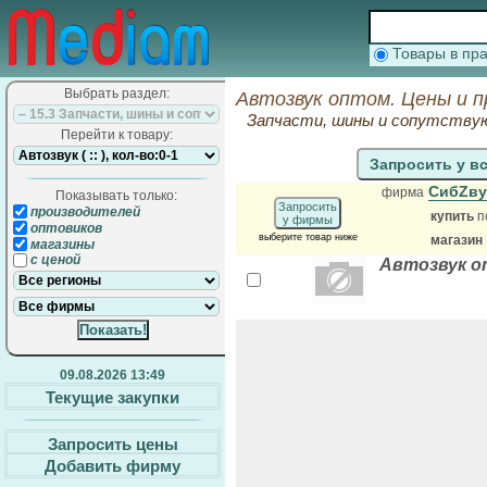
Товары в п
Выбрать раздел:
Автозвук оптом. Цены и 
Запчасти, шины и сопутств
Перейти к товару:
Запросить у в
СибZв
фирма
Показывать только:
Запросить
производителей
купить
п
у фирмы
оптовиков
выберите товар ниже
магазин
магазины
с ценой
Автозвук о
09.08.2026 13:49
Текущие закупки
Запросить цены
Добавить фирму