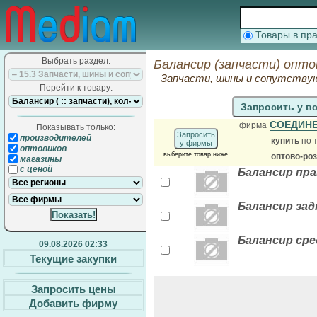
Товары в п
Выбрать раздел:
Балансир (запчасти) опто
Запчасти, шины и сопутств
Перейти к товару:
Запросить у в
СОЕДИН
фирма
Показывать только:
Запросить
производителей
купить
по 
у фирмы
оптовиков
выберите товар ниже
оптово-ро
магазины
с ценой
Балансир пра
Балансир зад
Балансир сред
09.08.2026 02:33
Текущие закупки
Запросить цены
Добавить фирму