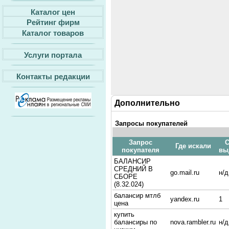
Каталог цен
Рейтинг фирм
Каталог товаров
Услуги портала
Контакты редакции
Дополнительно
Запросы покупателей
Запрос
С
Где искали
покупателя
вы
БАЛАНСИР
СРЕДНИЙ В
go.mail.ru
н/д
СБОРЕ
(8.32.024)
балансир мтлб
yandex.ru
1
цена
купить
балансиры по
nova.rambler.ru
н/д