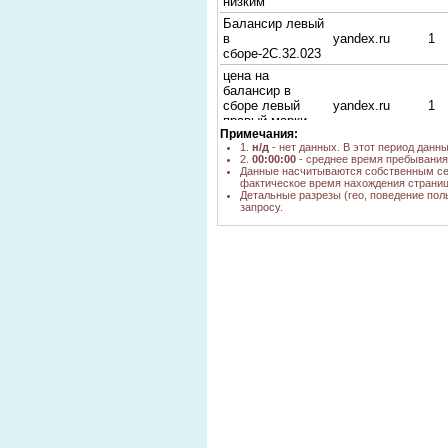
низким
Балансир левый
в
yandex.ru
1
сборе-2С.32.023
цена на
балансир в
сборе левый
yandex.ru
1
правый марки
Примечания:
2С1.32.024
1.
н/д
- нет данных. В этот период данн
цена замка
2.
00:00:00
- среднее время пребывания 
бурового, бак
Данные насчитываются собственным се
фактическое время нахождения страниц
топливный
Детальные разрезы (гео, поведение пол
правый,
yandex.ru
1
запросу.
балансир в
сборе, балансир
в сборе
балансир задний
yandex.ru
1
левый на мтлб
балансир на
yandex.ru
1
мтлб
балансиры на
yandex.ru
1
мтлб
балансир мтлб
yandex.ru
1
балансир задний
левый 8.32.015 в
yandex.ru
1
соединении