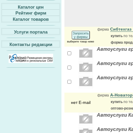
Каталог цен
Рейтинг фирм
Каталог товаров
Сибтехгаз
фирма
Услуги портала
Запросить
купить
по те
у фирмы
выберите товар ниже
форма прода
Контакты редакции
Автоуслуги гр
Автоуслуги гр
Автоуслуги г
А-Новато
фирма
купить
по те
нет E-mail
оптово-розн
Автоуслуги Ка
Автоуслуги Ка