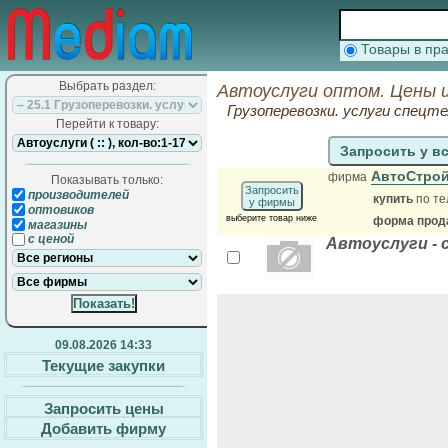
Товары в п
Выбрать раздел:
Автоуслуги оптом. Цены 
Грузоперевозки. услуги спецте
Перейти к товару:
Запросить у в
АвтоСтро
фирма
Показывать только:
Запросить
производителей
купить
по те
у фирмы
оптовиков
выберите товар ниже
форма прода
магазины
с ценой
Автоуслуги - с
09.08.2026 14:33
Текущие закупки
Запросить цены
Добавить фирму