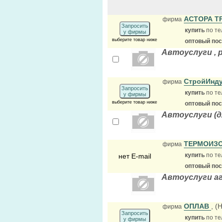
АСТОРА Т
фирма
Запросить
купить
по те
у фирмы
выберите товар ниже
оптовый по
Автоуслуги , 
СтройИнду
фирма
Запросить
купить
по те
у фирмы
выберите товар ниже
оптовый по
Автоуслуги (
ТЕРМОИЗ
фирма
купить
по те
нет E-mail
оптовый по
Автоуслуги а
ОПЛАВ
, (
фирма
Запросить
купить
по те
у фирмы