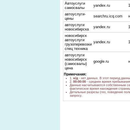
Автоуслуги
yandex.ru
самосвалы
автоуслуги-
searchru.icq.com
цены
автоуслуги
yandex.ru
новосибирска
новосибирск
автоуслуги
yandex.ru
грузоперевозки
спец техника
автоуслуги
новосибирск
google.ru
(самосвалы)
цена
Примечания:
астора
1.
н/д
- нет данных. В этот период данн
транспортная
yandex.ru
2.
00:00:00
- среднее время пребывания 
компания
Данные насчитываются собственным се
новосибирск
фактическое время нахождения страниц
Детальные разрезы (гео, поведение пол
автоуслуги
запросу.
грузовых
poisk.ngs.ru
машин
Новосибирск
автоуслуги
yandex.ru
длинномер
автоуслуги
пожарный
yandex.ru