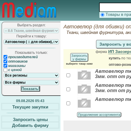
Товары в п
Выбрать раздел:
Автовелюр (для обивки) о
Ткани, швейная фурнитура, ак
Перейти к товару:
Запросить у в
ИП Заозер
фирма
Показывать только:
Запросить
производителей
купить
по те
у фирмы
оптовиков
выберите товар ниже
оптово-розн
магазины
с ценой
Автовелюр тка
3мм. опт от р
Автовелюр тка
3мм. опт от р
Автовелюр тка
09.08.2026 05:43
Текущие закупки
Продолжение ассортимента
Запросить цены
Добавить фирму