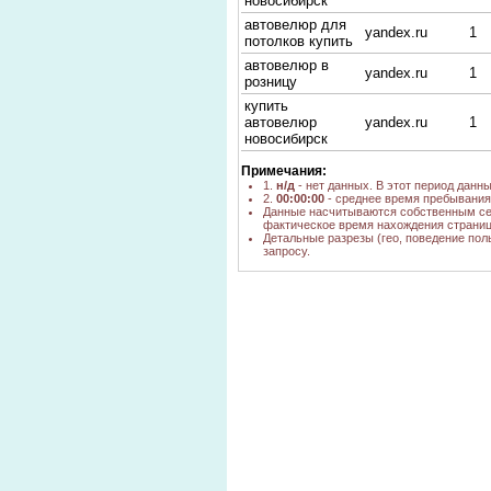
новосибирск
автовелюр для
yandex.ru
1
потолков купить
автовелюр в
yandex.ru
1
розницу
купить
автовелюр
yandex.ru
1
новосибирск
авто-велюр цена
nova.rambler.ru
н/д
Примечания:
автовелюр
1.
н/д
- нет данных. В этот период данн
yandex.ru
1
2.
00:00:00
- среднее время пребывания 
новосибирск опт
Данные насчитываются собственным се
фактическое время нахождения страниц
авто велюр
yandex.ru
13
Детальные разрезы (гео, поведение пол
куплю
запросу.
автовелюр
yandex.ua
2
купить цены
ткань
автовелюр,
yandex.ru
1
купить, цена
новосибирск
авто-велюр
yandex.ru
2
купить
Автовелюр wtyf
yandex.ru
1
что такое
yandex.ru
4
автовелюр
купить