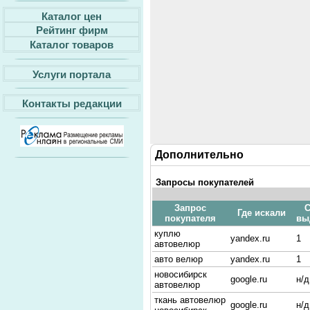
Каталог цен
Рейтинг фирм
Каталог товаров
Услуги портала
Контакты редакции
Дополнительно
Запросы покупателей
Запрос
С
Где искали
покупателя
вы
куплю
yandex.ru
1
автовелюр
авто велюр
yandex.ru
1
новосибирск
google.ru
н/д
автовелюр
ткань автовелюр
google.ru
н/д