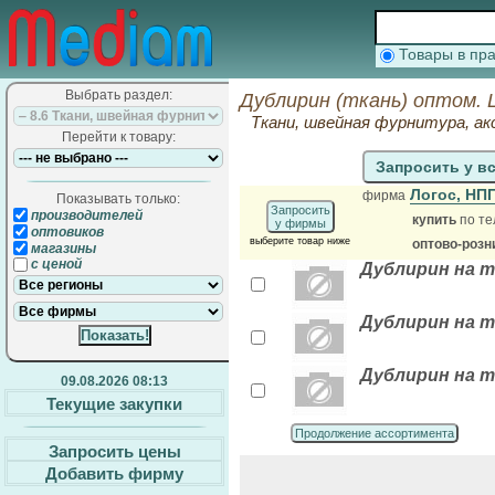
Товары в п
Выбрать раздел:
Дублирин (ткань) оптом. 
Ткани, швейная фурнитура, ак
Перейти к товару:
Запросить у в
Логос, НП
фирма
Показывать только:
Запросить
производителей
купить
по те
у фирмы
оптовиков
выберите товар ниже
оптово-розн
магазины
с ценой
Дублирин на тк
Дублирин на тк
Дублирин на тк
09.08.2026 08:13
Текущие закупки
Продолжение ассортимента
Запросить цены
Добавить фирму