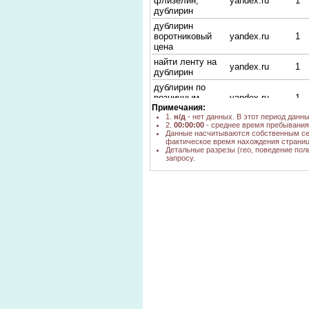
флизелин,
yandex.ru
1
дублирин
дублирин
воротниковый
yandex.ru
1
цена
найти ленту на
yandex.ru
1
дублирин
дублирин по
розничным
yandex.ru
1
Примечания:
ценам
1.
н/д
- нет данных. В этот период данн
xто такое
2.
00:00:00
- среднее время пребывания 
nova.rambler.ru
н/д
дублирин
Данные насчитываются собственным се
фактическое время нахождения страниц
название
Детальные разрезы (гео, поведение пол
yandex.ru
1
дублирина
запросу.
свойства
yandex.ru
1
дублирин
Дублирин
тканная основа
yandex.ru
1
для трикотажа
ткани дублирин
yandex.ru
1