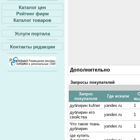
Каталог цен
Рейтинг фирм
Каталог товаров
Услуги портала
Контакты редакции
Дополнительно
Запросы покупателей
Запрос
С
Где искали
покупателя
вы
дублирин kufner
yandex.ru
1
дублирин его
yandex.ru
1
свойства
Что такое ткань
yandex.ru
1
дублирин
где купить