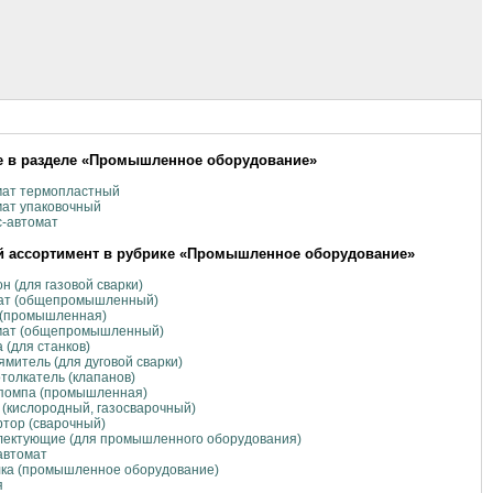
е в разделе «Промышленное оборудование»
мат термопластный
ат упаковочный
с-автомат
 ассортимент в рубрике «Промышленное оборудование»
н (для газовой сварки)
гат (общепромышленный)
 (промышленная)
мат (общепромышленный)
 (для станков)
митель (для дуговой сварки)
толкатель (клапанов)
помпа (промышленная)
 (кислородный, газосварочный)
тор (сварочный)
лектующие (для промышленного оборудования)
автомат
лка (промышленное оборудование)
я