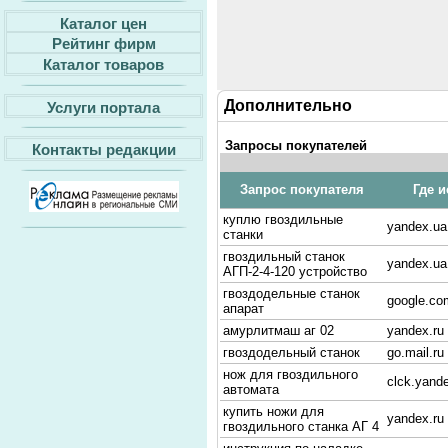
Каталог цен
Рейтинг фирм
Каталог товаров
Дополнительно
Услуги портала
Запросы покупателей
Контакты редакции
Запрос покупателя
Где и
куплю гвоздильные
yandex.ua
станки
гвоздильный станок
yandex.ua
АГП-2-4-120 устройство
гвоздодельные станок
google.co
апарат
амурлитмаш аг 02
yandex.ru
гвоздодельный станок
go.mail.ru
нож для гвоздильного
clck.yande
автомата
купить ножи для
yandex.ru
гвоздильного станка АГ 4