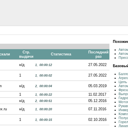
Похожи
Авто
Стр.
Последний
Автом
скали
Статистика
выдачи
раз
Прес
н/д
27.05.2022
1
,
00:00:12
Базовый
Балло
1
27.05.2022
1
,
00:00:02
Агре
Цепь
m
н/д
05.03.2019
Авто
2
,
00:00:04
Фреза
Выпря
1
11.02.2017
1
,
00:00:22
Гидро
н/д
05.12.2016
2
,
00:00:51
Мото
Рукав
x.ru
н/д
07.11.2016
1
,
00:00:20
Инвер
Комп
Полу
1
02.10.2016
1
,
00:00:15
Горе
Лини