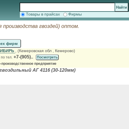
Товары в прайсах
Фирмы
 производства гвоздей) оптом.
сех фирм
СИБИРЬ
, (Кемеровская обл
, Кемерово)
+7-(905)..
ь
по тел.
Посмотреть
о-производственное предприятие
воздильный АГ 4116 (30-120мм)