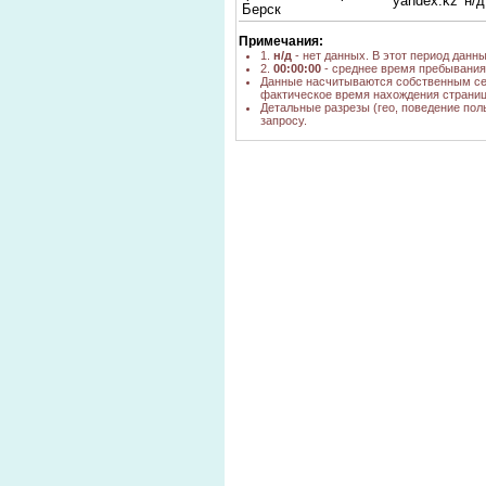
yandex.kz
н/д
Берск
упаковочно-
Примечания:
фасовочный автомат
1.
н/д
- нет данных. В этот период данн
для хлеба и
yandex.ru
6
2.
00:00:00
- среднее время пребывания 
хлебобулочных
Данные насчитываются собственным се
фактическое время нахождения страниц
изделий
Детальные разрезы (гео, поведение пол
купить автомат для
запросу.
yandex.ru
5
упаковки хлеба
купить Автомат
упаковочный
yandex.ru
1
новосибирск
упаковочные
yandex.ru
1
автоматы Бердск
упаковочные
автоматы нотис
yandex.ru
1
новосибирск
фасовочно
упаковочное
yandex.ru
1
оборудование купить
Бердск