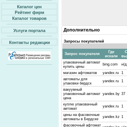
Каталог цен
Рейтинг фирм
Каталог товаров
Дополнительно
Услуги портала
Запросы покупателей
Контакты редакции
Где
С
Запрос покупателя
искали
вы
упаковачный автомат
bing.com
н/д
купить цены
магазин афтоматов
yandex.ru
1
автоматы для
yandex.ru
1
упаковки бердск
вакуумный
упаковочный автомат
yandex.by
37
цена
куплю упаковачный
yandex.ru
1
автомат
цены на фасовочные
yandex.kz
1
автоматы в Бердске
фасовочный афтомат