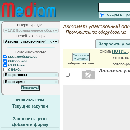
Товары в п
Выбрать раздел:
Автомат упаковочный опт
Промышленное оборудование
Перейти к товару:
Запросить у в
НОТИС
,
фирма
Показывать только:
Запросить
производителей
купить
по
у фирмы
оптовиков
выберите товар ниже
оптово-р
магазины
с ценой
Автомат упа
09.08.2026 19:04
Текущие закупки
Запросить цены
Добавить фирму