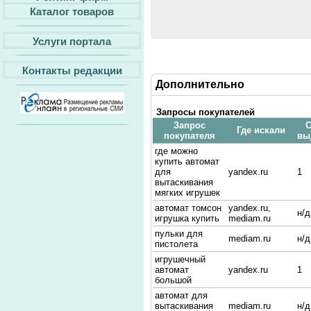
Каталог товаров
Услуги портала
Контакты редакции
Дополнительно
Запросы покупателей
Запрос
С
Где искали
покупателя
вы
где можно
купить автомат
для
yandex.ru
1
вытаскивания
мягких игрушек
автомат томсон
yandex.ru,
н/д
игрушка купить
mediam.ru
пульки для
mediam.ru
н/д
пистолета
игрушечный
автомат
yandex.ru
1
большой
автомат для
вытаскивания
mediam.ru
н/д