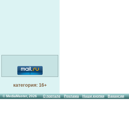
категория: 16+
© MediaMaster, 2026
О портале
Реклама
Наши кнопки
Вакансии