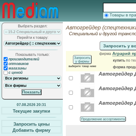
Товары в п
Выбрать раздел:
Автогрейдер (спецтехник
Специальный и другой трансп
Перейти к товару:
Запросить у в
Аграрий п
фирма
Показывать только:
Запросить
производителей
купить
по те
у фирмы
оптовиков
выберите товар ниже
форма прода
магазины
с ценой
Автогрейдер Д
Автогрейдер ДЗ
Автогрейдер Д
07.08.2026 20:31
Текущие закупки
Продолжение ассортимента
Запросить цены
Добавить фирму