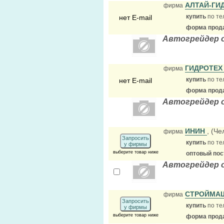
АЛТАЙ-Г
фирма
купить
по те
нет E-mail
форма прода
Автогрейдер 
ГИДРОТЕ
фирма
купить
по те
нет E-mail
форма прода
Автогрейдер 
ИНИН
, (Ч
фирма
Запросить
купить
по те
у фирмы
выберите товар ниже
оптовый по
Автогрейдер 
СТРОЙМА
фирма
Запросить
купить
по те
у фирмы
выберите товар ниже
форма прода