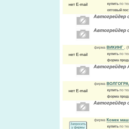
купить
по те
нет E-mail
оптовый по
Автогрейдер 
Автогрейдер 
ВИКИНГ
, 
фирма
купить
по те
нет E-mail
форма прода
Автогрейдер А-
ВОЛГОГР
фирма
купить
по те
нет E-mail
форма прода
Автогрейдер 
Комек ма
фирма
Запросить
купить
по те
у фирмы