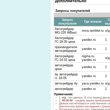
Дополнительно
Запросы покупателей
Запрос
С
Где искали
покупателя
вы
Автогрейдер
nova.rambler.ru
н/д
MG-220 WBest
Автогрейдер
yandex.ru
1
ГС-18.05 цена
производители
yandex.ru
1
автогрейдеров
Автогрейдер
nigma.ru,
н/д
ГС-14.02 цена
yandex.ru
автогрейдер
yandex.ru
1
цена
бу автогрейдер
yandex.ru
2
гс 18.05
автогрейдер бу
yaca.yandex.ru
н/д
автогрейдер
yandex.ru
1
Автогрейдер ГС
Примечания:
yandex.ru
1
1001
1.
н/д
- нет данных. В этот период данн
2.
00:00:00
- среднее время пребывания 
бу автогрейдера
yandex.ru
2
Данные насчитываются собственным се
фактическое время нахождения страниц
автогрейдер
Детальные разрезы (гео, поведение пол