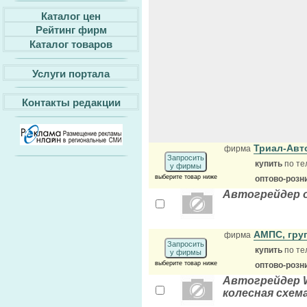
Каталог цен
Рейтинг фирм
Каталог товаров
Услуги портала
Контакты редакции
Триал-Ав
фирма
Запросить
купить
по те
у фирмы
выберите товар ниже
оптово-розн
Автогрейдер 
АМПС, гру
фирма
Запросить
купить
по те
у фирмы
выберите товар ниже
оптово-розн
Автогрейдер W
колесная схем