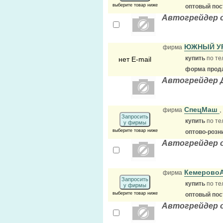
выберите товар ниже
оптовый по
Автогрейдер 
ЮЖНЫЙ У
фирма
купить
по те
нет E-mail
форма прода
Автогрейдер 
СпецМаш
фирма
Запросить
купить
по те
у фирмы
выберите товар ниже
оптово-розн
Автогрейдер 
Кемерово
фирма
Запросить
купить
по те
у фирмы
выберите товар ниже
оптовый по
Автогрейдер 