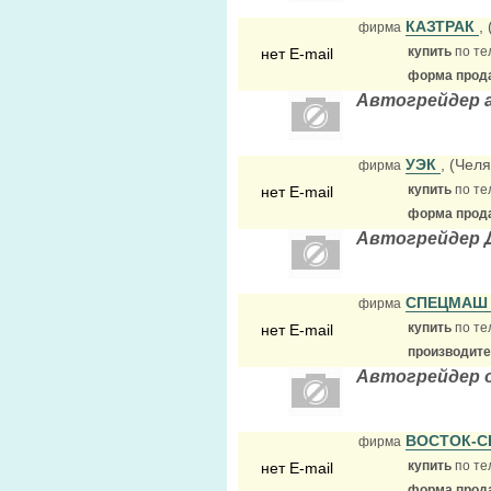
КАЗТРАК
,
фирма
купить
по те
нет E-mail
форма прода
Автогрейдер а
УЭК
, (Чел
фирма
купить
по те
нет E-mail
форма прода
Автогрейдер Д
СПЕЦМАШ
фирма
купить
по те
нет E-mail
производит
Автогрейдер 
ВОСТОК-С
фирма
купить
по те
нет E-mail
форма прода