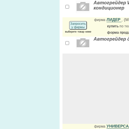
Автогрейдер W
кондиционер
ЛИДЕР
, (М
фирма
Запросить
купить
по те
у фирмы
выберите товар ниже
форма прода
Автогрейдер д
УНИВЕРСА
фирма