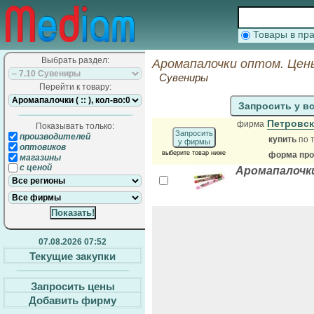
Товары в п
Выбрать раздел:
Аромапалочки оптом. Цен
Сувениры
Перейти к товару:
Запросить у в
Петровск
фирма
Показывать только:
Запросить
производителей
купить
по 
у фирмы
оптовиков
выберите товар ниже
форма прод
магазины
с ценой
Аромапалочк
07.08.2026 07:52
Текущие закупки
Запросить цены
Добавить фирму