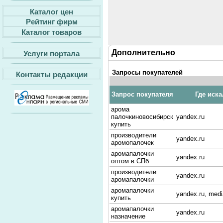
Каталог цен
Рейтинг фирм
Каталог товаров
Дополнительно
Услуги портала
Запросы покупателей
Контакты редакции
Запрос покупателя
Где иска
арома
палочкиновосибирск
yandex.ru
купить
производители
yandex.ru
аромопалочек
аромапалочки
yandex.ru
оптом в СПб
производители
yandex.ru
аромапалочки
аромапалочки
yandex.ru, med
купить
аромапалочки
yandex.ru
назначение