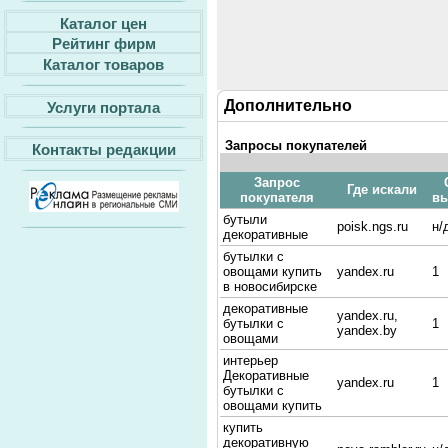
Каталог цен
Рейтинг фирм
Каталог товаров
Дополнительно
Услуги портала
Запросы покупателей
Контакты редакции
Запрос
Где искали
покупателя
в
бутыли
poisk.ngs.ru
н/
декоративные
бутылки с
овощами купить
yandex.ru
1
в новосибирске
декоративные
yandex.ru,
бутылки с
1
yandex.by
овощами
интерьер
Декоративные
yandex.ru
1
бутылки с
овощами купить
купить
декоративную