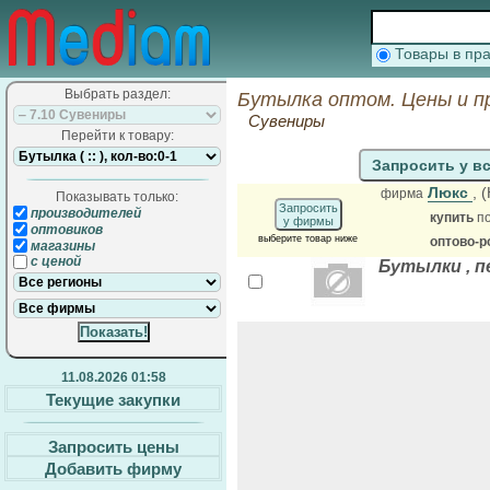
Товары в п
Выбрать раздел:
Бутылка оптом. Цены и п
Сувениры
Перейти к товару:
Запросить у в
Люкс
, 
фирма
Показывать только:
Запросить
производителей
купить
по
у фирмы
оптовиков
выберите товар ниже
оптово-р
магазины
с ценой
Бутылки , п
11.08.2026 01:58
Текущие закупки
Запросить цены
Добавить фирму