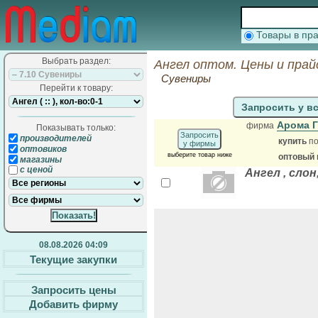
Товары в п
Выбрать раздел:
Ангел оптом. Цены и прай
Сувениры
Перейти к товару:
Запросить у в
Арома 
фирма
Показывать только:
Запросить
производителей
купить
по
у фирмы
оптовиков
выберите товар ниже
оптовый 
магазины
с ценой
Ангел , слон
08.08.2026 04:09
Текущие закупки
Запросить цены
Добавить фирму