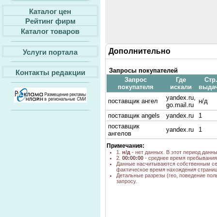
Каталог цен
Рейтинг фирм
Каталог товаров
Дополнительно
Услуги портала
Запросы покупателей
Контакты редакции
Запрос
Где
Стр
покупателя
искали
выда
yandex.ru,
поставщик ангел
н/д
go.mail.ru
поставщик angels
yandex.ru
1
поставщик
yandex.ru
1
ангелов
Примечания:
1.
н/д
- нет данных. В этот период данн
2.
00:00:00
- среднее время пребывания 
Данные насчитываются собственным се
фактическое время нахождения страниц
Детальные разрезы (гео, поведение пол
запросу.