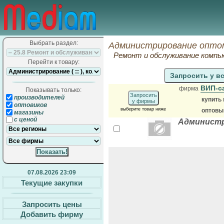
Выбрать раздел:
Администрирование оптом
Ремонт и обслуживание компь
Перейти к товару:
Запросить у в
ВИП-с
фирма
Показывать только:
Запросить
производителей
купить
у фирмы
оптовиков
выберите товар ниже
оптовы
магазины
с ценой
Администр
07.08.2026 23:09
Текущие закупки
Запросить цены
Добавить фирму