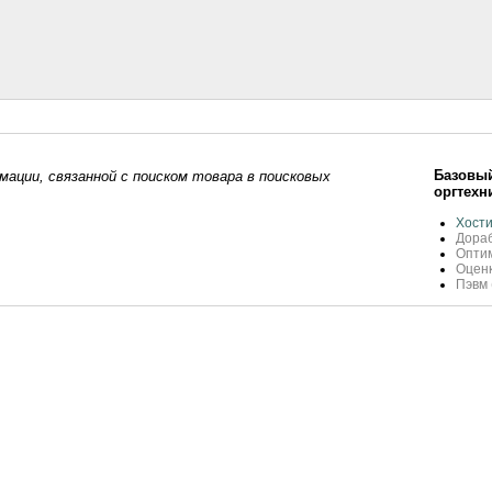
Базовый
ации, связанной с поиском товара в поисковых
оргтехн
Хости
Дора
Опти
Оценк
Пэвм 