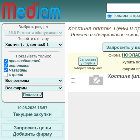
Товары в п
Выбрать раздел:
Хостинг оптом. Цены и п
Ремонт и обслуживание компь
Перейти к товару:
Запросить у в
НООЛА
фирма
Показывать только:
Запросить
производителей
купить
по
у фирмы
оптовиков
выберите товар ниже
форма пр
магазины
с ценой
Хостинг (uni
10.08.2026 15:57
Текущие закупки
Запросить цены
Добавить фирму