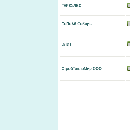
ГЕРКУЛЕС
БиПиАй Сибирь
ЭЛИТ
СтройТеплоМир ООО