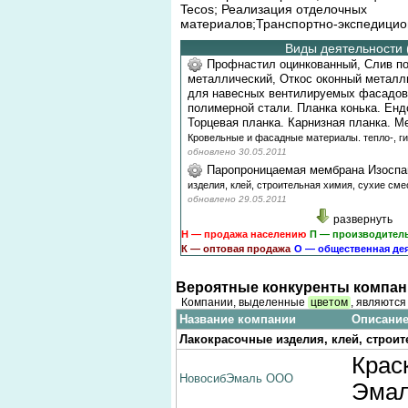
Tecos; Реализация отделочных
материалов;Транспортно-экспедицио
Виды деятельности 
Профнастил оцинкованный, Слив п
металлический, Откос оконный металл
для навесных вентилируемых фасадов 
полимерной стали. Планка конька. Енд
Торцевая планка. Карнизная планка. 
Кровельные и фасадные материалы. тепло-, г
обновлено 30.05.2011
Паропроницаемая мембрана Изоспа
изделия, клей, строительная химия, сухие см
обновлено 29.05.2011
развернуть
Н — продажа населению
П — производител
К — оптовая продажа
О — общественная де
Вероятные конкуренты компан
Компании, выделенные
цветом
, являютс
Название компании
Описание
Лакокрасочные изделия, клей, строит
Крас
НовосибЭмаль ООО
Эмал