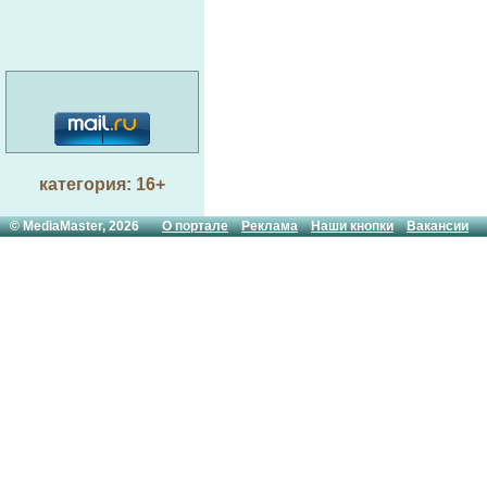
Пол 
Промстрой Комплект
ГРАДОСТРОИТЕЛЬ ГРУППА
Шпат
КОМПАНИЙ
Лаки
ХОРОШАВИН А.В.
Клей 
Людмила, ООО
Маст
Сибирь КонТРАСТ
категория: 16+
Сен-Гобен, строительная
Штук
компания
© MediaMaster, 2026
О портале
Реклама
Наши кнопки
Вакансии
Лако
Европроект-Новосибирск
Дитрикс лакокрасочный
Крас
завод
Штук
Текс-колор Н магазин
Герм
Герметик центр
упло
Покр
Полимерцвет
Эмал
Торговый дом ЛКМ