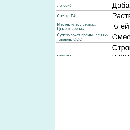
Доба
Логосиб
Раст
Спектр ТФ
Мастер класс сервис,
Клей
Цемент сервис
Супермаркет промышленных
Смес
товаров, ООО
Стро
грунт
ИваКом
вали
Анти
Планета-К
Шпат
МАСТЕР И К
Клей
БАСС ПКФ
Клей
Макси Дом Люкс
монт
Маст
ВОРОНЕЖПРОММЕТИЗ