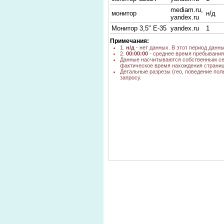
mediam.ru,
монитор
н/д
yandex.ru
Монитор 3,5" E-35
yandex.ru
1
Примечания:
1.
н/д
- нет данных. В этот период данн
2.
00:00:00
- среднее время пребывания 
Данные насчитываются собственным се
фактическое время нахождения страниц
Детальные разрезы (гео, поведение пол
запросу.