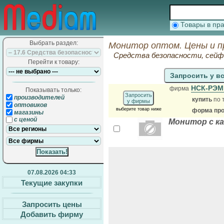
Товары в п
Выбрать раздел:
Монитор оптом. Цены и п
Средства безопасности, сей
Перейти к товару:
Запросить у в
НСК-РЭ
фирма
Показывать только:
Запросить
производителей
купить
по 
у фирмы
оптовиков
выберите товар ниже
форма про
магазины
с ценой
Монитор с ка
07.08.2026 04:33
Текущие закупки
Запросить цены
Добавить фирму