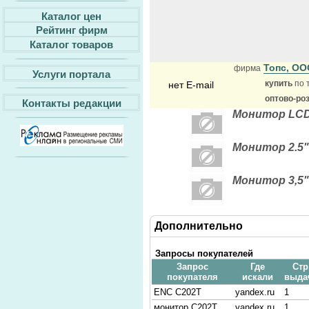
Каталог цен
Рейтинг фирм
Каталог товаров
Топс, О
фирма
Услуги портала
купить
по 
нет E-mail
оптово-ро
Контакты редакции
Монитор LCD 
Монитор 2.5"
Монитор 3,5"
Дополнительно
Запросы покупателей
Запрос
Где
Стр
покупателя
искали
выда
ENC C202T
yandex.ru
1
монитор C202T
yandex.ru
1