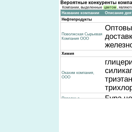
Вероятные конкуренты компа
Компании, выделенные
цветом
, являют
Название компании
Описание дея
Нефтепродукты
Оптовы
Поволжская Сырьевая
достав
Компания ООО
железн
Химия
глицер
силикаг
Окахим компания,
ООО
триэтан
трихло
Бура,ц
Поволжье
Кислота
Кетон
Оптова
продукц