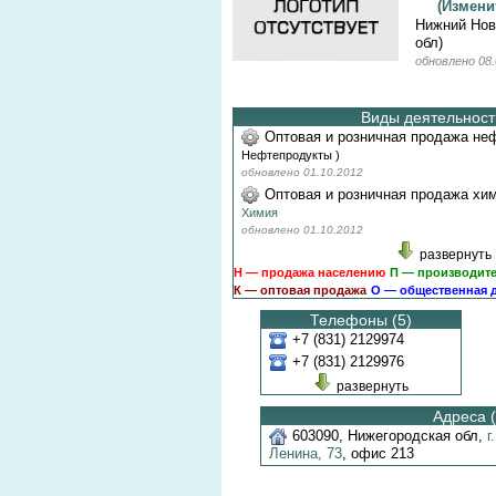
(Измен
Нижний Нов
обл)
обновлено 08.
Виды деятельности
Оптовая и розничная продажа не
Нефтепродукты
)
обновлено 01.10.2012
Оптовая и розничная продажа хим
Химия
обновлено 01.10.2012
развернуть
Н — продажа населению
П — производит
К — оптовая продажа
О — общественная 
Телефоны (5)
+7 (831) 2129974
+7 (831) 2129976
развернуть
Адреса (
603090
,
Нижегородская обл
,
г
Ленина,
73
,
офис 213