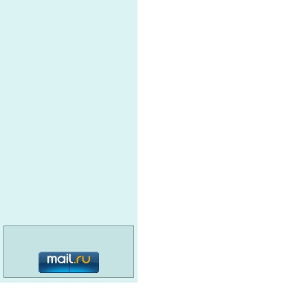
НИЖПОЛИМЕРУПАК
Полиэт
ПРЕДПРИЯТИЕ
Произв
органо
примен
ЛКМ, -
ПКФ ЭкоКемикал ООО
красок,
назнач
индуст
Оптова
ЛДХим ООО
химией
Организация
Продаж
Коммерческого
Партнерства ООО
ПКФ Спец-Комплект
Продаж
ООО
ХИМ-НН
категория: 16+