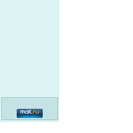
сырья.
Оптова
ПКФ ООО
химией
КОРОНА
ПРОИЗВОДСТВЕННО-
Сырье 
КОММЕРЧЕСКАЯ
ФИРМА
категория: 16+