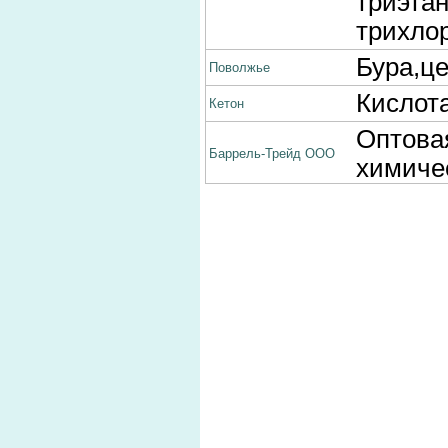
триэтан
трихло
Бура,ц
Поволжье
Кислота
Кетон
Оптова
Баррель-Трейд ООО
химичес
Оптова
продукц
этилцел
изопроп
бутилац
моноэт
техниче
диэтано
этиленг
Химсервис ООО