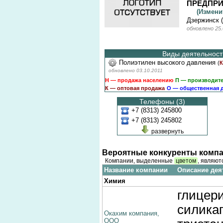
ПРЕДПР
(Измен
Дзержинск 
обновлено 25.
Виды деятельности
Полиэтилен высокого давления
(
К
обновлено 03.10.2011
Н — продажа населению
П — производит
К — оптовая продажа
О — общественная 
Телефоны (3)
+7 (8313) 245800
+7 (8313) 245802
развернуть
Вероятные конкуренты компа
Компании, выделенные
цветом
, являют
Название компании
Описание дея
Химия
глицер
силикаг
Окахим компания,
ООО