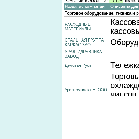
Компании, выделенные
цветом
, являют
Название компании
Описание дея
Торговое оборудование, техника и
Кассова
РАСХОДНЫЕ
МАТЕРИАЛЫ
кассов
СТАЛЬНАЯ ГРУППА
Оборуд
КАРКАС ЗАО
УРАЛГИДРАВЛИКА
ЗАВОД
Тележка
Деловая Русь
Торгов
охлажд
Уралкомплект-Е, ООО
чипсов,
газвод
Весы т
ПРОГРЕСС-ТО
Шкаф с
КОМПАНИЯ ДИКОМ
Шторм-Элита Сервис,
Весы эл