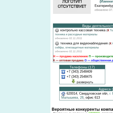
(Измен
Екатеринбу
обновлено 07.
Виды деятельности
контрольно кассовая техника
(
К
То
техника и расходные материалы
обновлено 02.11.2011
техника для видеонаблюдения
(
К
сейфы, огнезащитные материалы
обновлено 02.11.2011
Н — продажа населению
П — производит
К — оптовая продажа
О — общественная 
Телефоны (17)
+7 (343) 2548409
+7 (343) 2548475
развернуть
Адреса (
620014
,
Свердловская обл
,
г.
Малышева,
28
,
офис 613
Вероятные конкуренты компа