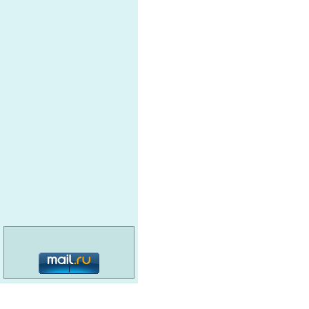
освеще
светиль
эвакуац
аварий
Компания Pelastus
потоло
аварий
фонарь
вход-в
гидрант
Шкаф м
ПУЛЬС НПО
Систем
У-ЧЕРМЕТ
Респир
ЛИДЕР СЕРВИС
Огнету
ПИРАНТ
Огнету
категория: 16+
УРАЛПОЖСЕРВ