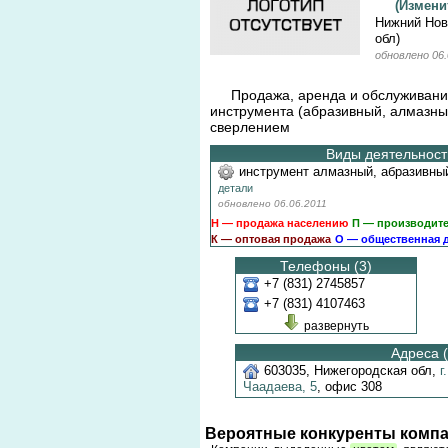
(Измен
Нижний Нов
обл)
обновлено 06.
Продажа, аренда и обслуживани
инструмента (абразивный, алмазны
сверлением
Виды деятельности
инструмент алмазный, абразивны
детали
обновлено 06.06.2011
Н — продажа населению
П — производит
К — оптовая продажа
О — общественная 
Телефоны (3)
+7 (831) 2745857
+7 (831) 4107463
развернуть
Адреса (
603035
,
Нижегородская обл
,
г
Чаадаева,
5
,
офис 308
Вероятные конкуренты компа