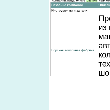
Компании, выделенные
цветом
, являют
Название компании
Описан
Инструменты и детали
Пр
из
ма
ав
Борская войлочная фабрика
ко
те
шо
пр
Оп
ин