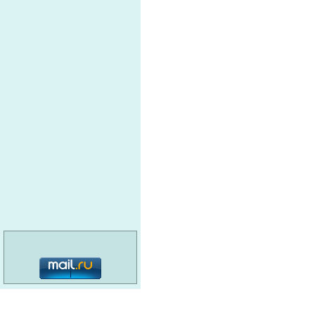
пл
зу
ст
но
Ин
БЕЛГОРОДСКИЙ
АБРАЗИВНЫЙ ЗАВОД
Кр
ПРОМРЕЗЕРВ ИНВЕСТ
Бе
МОТОЗИП
Пр
сл
ин
мо
ООО Павловская Артель
категория: 16+
ло