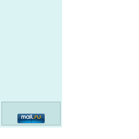
нож
инс
Спецкомплект
абр
Кру
ПРОМРЕЗЕРВ ИНВЕСТ
Бен
МОТОЗИП
Про
сле
инс
ООО Павловская Артель
мол
(во
пет
категория: 16+