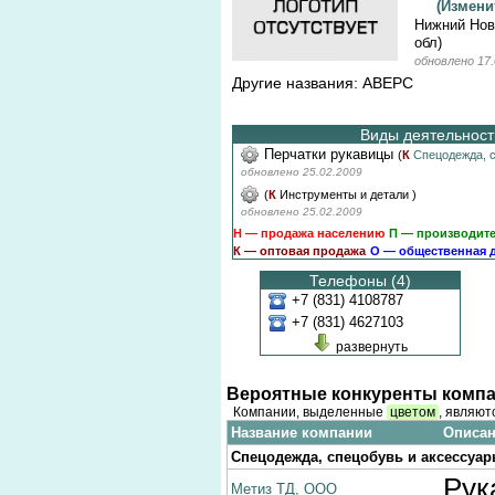
(Измен
Нижний Нов
обл)
обновлено 17.
Другие названия: АВЕРС
Виды деятельности
Перчатки рукавицы
(
К
Спецодежда, 
обновлено 25.02.2009
(
К
Инструменты и детали
)
обновлено 25.02.2009
Н — продажа населению
П — производит
К — оптовая продажа
О — общественная 
Телефоны (4)
+7 (831) 4108787
+7 (831) 4627103
развернуть
Вероятные конкуренты компа
Компании, выделенные
цветом
, являют
Название компании
Описан
Спецодежда, спецобувь и аксессуа
Рук
Метиз ТД, ООО