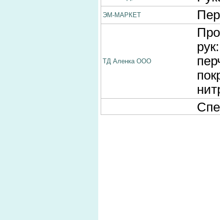
Пер
ЭМ-МАРКЕТ
Про
рук
пер
ТД Аленка ООО
пок
нит
Спе
мед
АВИАТЕХСПОРТ
обу
Раб
Нижегородгазсервис
инд
Про
зим
спе