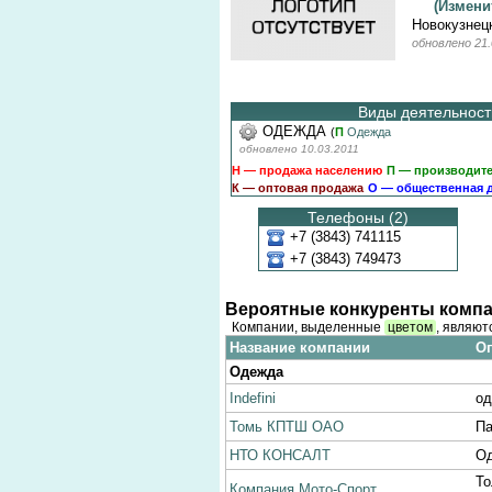
(Измен
Новокузнецк
обновлено 21.
Виды деятельности
ОДЕЖДА
(
П
Одежда
обновлено 10.03.2011
Н — продажа населению
П — производит
К — оптовая продажа
О — общественная 
Телефоны (2)
+7 (3843) 741115
+7 (3843) 749473
Вероятные конкуренты компа
Компании, выделенные
цветом
, являют
Название компании
Оп
Одежда
Indefini
од
Томь КПТШ ОАО
Па
НТО КОНСАЛТ
Од
То
Компания Мото-Спорт