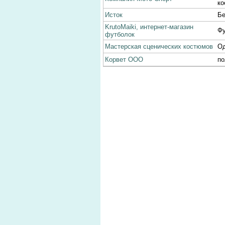
к
Исток
Бе
KrutoMaiki, интернет-магазин
Фу
футболок
Мастерская сценических костюмов
Од
Корвет ООО
по