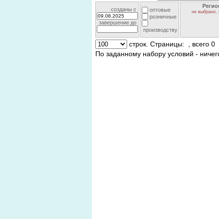
Регио
созданы c
оптовые
не выбрано, 
розничные
завершение до
производству
строк. Страницы:
, всего 0
По заданному набору условий - ничег