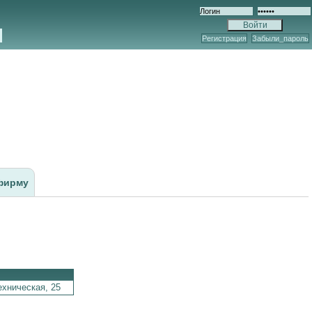
Регистрация
Забыли_пароль
фирму
ехническая,
25