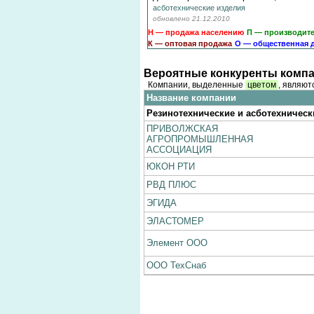
асботехнические изделия
обновлено 21.12.2010
Н — продажа населению
П — производит
К — оптовая продажа
О — общественная 
Вероятные конкуренты компа
Компании, выделенные
цветом
, являют
Название компании
Резинотехнические и асботехническ
ПРИВОЛЖСКАЯ
АГРОПРОМЫШЛЕННАЯ
АССОЦИАЦИЯ
ЮКОН РТИ
РВД ПЛЮС
ЭГИДА
ЭЛАСТОМЕР
Элемент ООО
ООО ТехСнаб