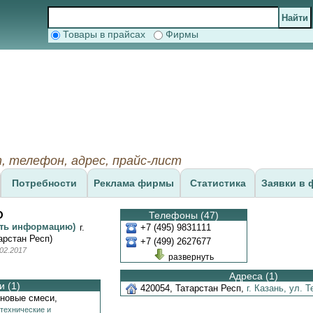
Товары в прайсах
Фирмы
т, телефон, адрес, прайс-лист
Потребности
Реклама фирмы
Статистика
Заявки в 
О
Телефоны (47)
ить информацию)
г.
+7 (495) 9831111
арстан Респ)
+7 (499) 2627677
02.2017
развернуть
Адреса (1)
 (1)
420054
,
Татарстан Респ
,
г. Казань,
ул. Т
иновые смеси,
технические и