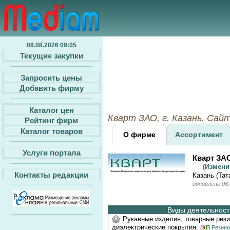
08.08.2026 09:05
Текущие закупки
Запросить цены
Добавить фирму
Каталог цен
Кварт ЗАО, г. Казань. Cай
Рейтинг фирм
Каталог товаров
О фирме
Ассортимент
Услуги портала
Кварт ЗА
(Измен
Контакты редакции
Казань (Тат
обновлено 06.
Виды деятельности
Рукавные изделия, товарные рез
диэлектрические покрытия.
(
К
П
Резино