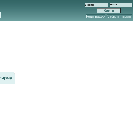
Регистрация
Забыли_пароль
фирму