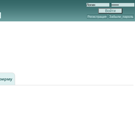
Регистрация
Забыли_пароль
фирму