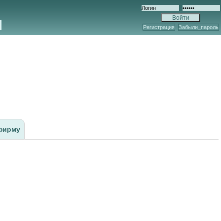
Регистрация
Забыли_пароль
фирму