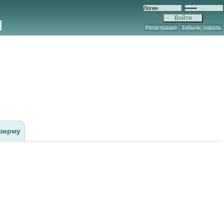
Регистрация
Забыли_пароль
фирму