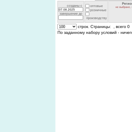
Регио
созданы c
оптовые
не выбрано, 
розничные
завершение до
производству
строк. Страницы:
, всего 0
По заданному набору условий - ничег