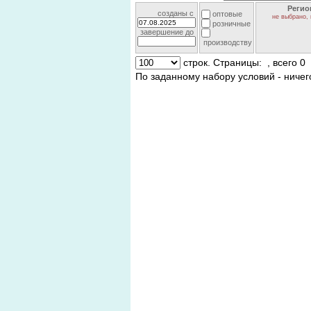
Регио
созданы c
оптовые
не выбрано, 
розничные
завершение до
производству
строк. Страницы:
, всего 0
По заданному набору условий - ничег