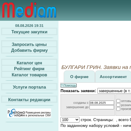
08.08.2026 19:31
Текущие закупки
Запросить цены
Добавить фирму
Каталог цен
БУЛГАРИ ГРИН. Заявки на 
Рейтинг фирм
Каталог товаров
О фирме
Ассортимент
? Помощь
Услуги портала
Показать заявки:
Контакты редакции
оптов
созданы c
розни
завершение до
произ
строк. Страницы:
, всего 
По заданному набору условий - нич