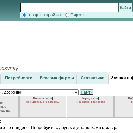
Товары в прайсах
Фирмы
покупку
Потребности
Реклама фирмы
Статистика
Заявки в 
Найти
Регион(ы)
Город(а)
Ру
+
+
не выбрано, все регионы.
не выбрано, все города.
в
ые
чные
водству
0
его не найдено. Попробуйте с другими установками фильтра.