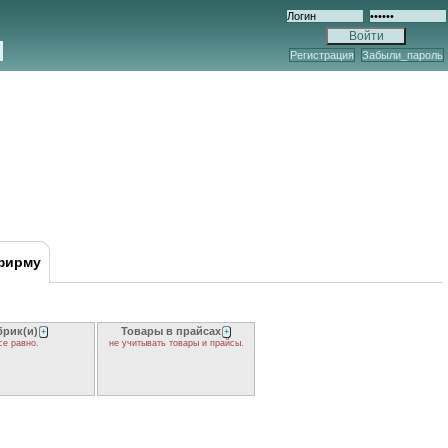
Регистрация
Забыли_пароль
фирму
брик(и)
Товары в прайсах
+
+
се равно.
не учитывать товары и прайсы.