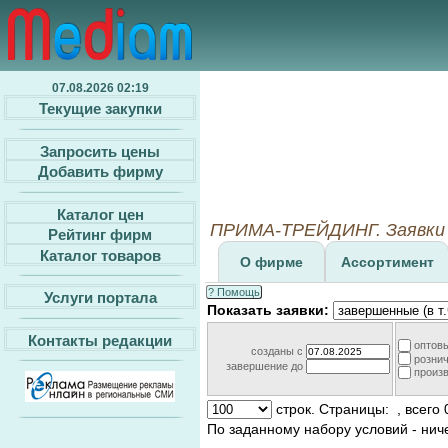
07.08.2026 02:19
Текущие закупки
Запросить цены
Добавить фирму
Каталог цен
ПРИМА-ТРЕЙДИНГ. Заявки 
Рейтинг фирм
Каталог товаров
О фирме
Ассортимент
? Помощь
Услуги портала
Показать заявки:
Контакты редакции
оптов
созданы c
розни
завершение до
произ
строк. Страницы:
, всего 
По заданному набору условий - нич