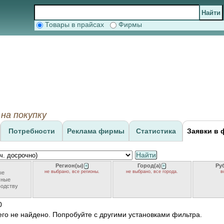
Товары в прайсах
Фирмы
на покупку
Потребности
Реклама фирмы
Статистика
Заявки в 
Найти
Регион(ы)
Город(а)
Ру
+
+
не выбрано, все регионы.
не выбрано, все города.
в
ые
чные
водству
0
его не найдено. Попробуйте с другими установками фильтра.