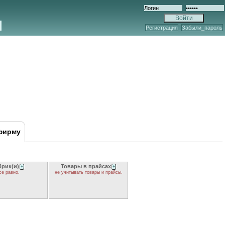
Регистрация
Забыли_пароль
фирму
брик(и)
Товары в прайсах
+
+
се равно.
не учитывать товары и прайсы.