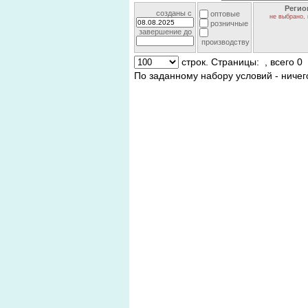
Регио
созданы c
оптовые
не выбрано, 
розничные
завершение до
производству
строк. Страницы:
, всего 0
По заданному набору условий - ничег