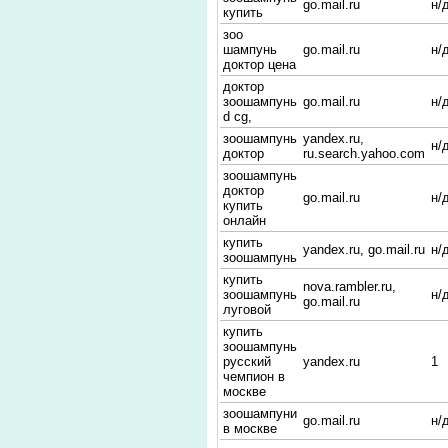
go.mail.ru
н/
купить
зоо
шампунь
go.mail.ru
н/
доктор цена
доктор
зоошампунь
go.mail.ru
н/
d cg,
зоошампунь
yandex.ru,
н/
доктор
ru.search.yahoo.com
зоошампунь
доктор
go.mail.ru
н/
купить
онлайн
купить
yandex.ru, go.mail.ru
н/
зоошампунь
купить
nova.rambler.ru,
зоошампунь
н/
go.mail.ru
луговой
купить
зоошампунь
русский
yandex.ru
1
чемпион в
москве
зоошампуни
go.mail.ru
н/
в москве