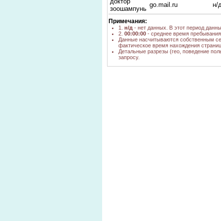
доктор
go.mail.ru
н/
зоошампунь
Примечания:
1.
н/д
- нет данных. В этот период данн
2.
00:00:00
- среднее время пребывания 
Данные насчитываются собственным се
фактическое время нахождения страниц
Детальные разрезы (гео, поведение пол
запросу.